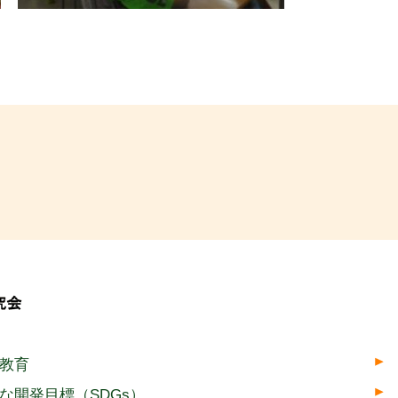
境教育
な開発目標（SDGs）