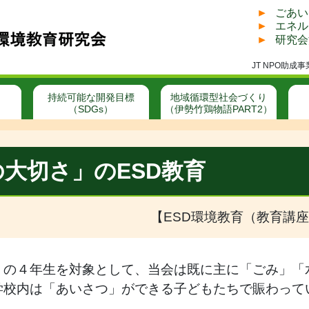
ごあい
エネル
研究会
JT NPO助
持続可能な開発目標
地域循環型社会づくり
（SDGs）
（伊勢竹鶏物語PART2）
大切さ」のESD教育
【ESD環境教育（教育講座
）の４年生を対象として、当会は既に主に「ごみ」「
学校内は「あいさつ」ができる子どもたちで賑わって