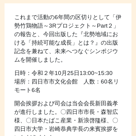
これまで活動の6年間の区切りとして「伊
勢竹鶏物語～3Rプロジェクト～Part２」
の報告と、今回出版した『北勢地域にお
ける「持続可能な成長」とは？』の出版
記念を兼ねて、未来へつなぐシンポジウ
ムを開催しました。
日時：令和２年10月25日13:00~15:30
場所：四日市市文化会館 人数：60名リ
モート6名
開会挨拶および司会は当会会長新田義孝
が進行しました。〇四日市市長・森智広
様、〇日本たばこ産業・新浪啓隆様、〇
四日市大学・岩崎恭典学長の来賓挨拶を