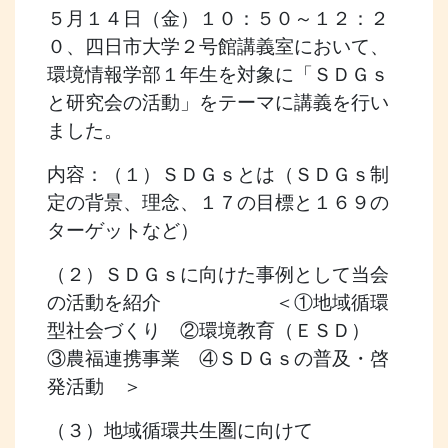
５月１４日（金）１０：５０～１２：２
０、四日市大学２号館講義室において、
環境情報学部１年生を対象に「ＳＤＧｓ
と研究会の活動」をテーマに講義を行い
ました。
内容：（１）ＳＤＧｓとは（ＳＤＧｓ制
定の背景、理念、１７の目標と１６９の
ターゲットなど）
（２）ＳＤＧｓに向けた事例として当会
の活動を紹介 ＜①地域循環
型社会づくり ②環境教育（ＥＳＤ）
③農福連携事業 ④ＳＤＧｓの普及・啓
発活動 ＞
（３）地域循環共生圏に向けて