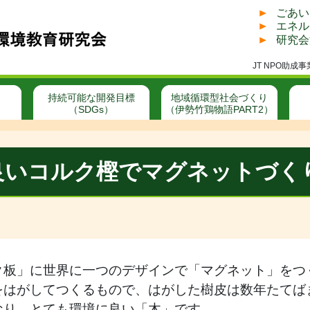
ごあい
エネル
研究会
JT NPO助
持続可能な開発目標
地域循環型社会づくり
（SDGs）
（伊勢竹鶏物語PART2）
良いコルク樫でマグネットづく
ク板」に世界に一つのデザインで「マグネット」をつ
をはがしてつくるもので、はがした樹皮は数年たてば
なり、とても環境に良い「木」です。