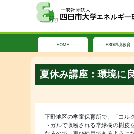
HOME
ESD環境教育
夏休み講座：環境に
下野地区の学童保育所で、「コル
トガルで収穫される常緑樹の樹皮
なるので、再び使用できるように