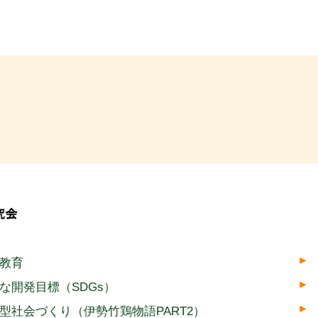
境教育
な開発目標（SDGs）
型社会づくり（伊勢竹鶏物語PART2）