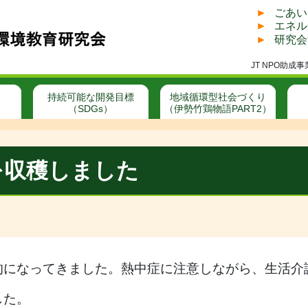
ごあい
エネル
研究会
JT NPO助
持続可能な開発目標
地域循環型社会づくり
（SDGs）
（伊勢竹鶏物語PART2）
を収穫しました
的になってきました。熱中症に注意しながら、生活介
した。