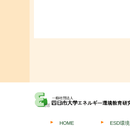
HOME
ESD環