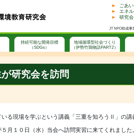
ごあい
エネル
研究会
JT NPO助
持続可能な開発目標
地域循環型社会づくり
（SDGs）
（伊勢竹鶏物語PART2）
生が研究会を訪問
ている現場を学ぶという講義「三重を知ろうⅡ」の講
が５月１０日（水）当会へ訪問実習に来てくれました