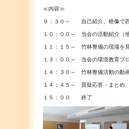
≪内容≫
９：３０～ 自己紹介、映像で四
１０：００～ 当会の活動紹介（
１１：１５～ 竹林整備の現場を
１３：００～ 当会の環境教育プ
１４：３０～ 竹林整備活動の動
１４；４５～ 質疑応答・まとめ
１５：００ 終了