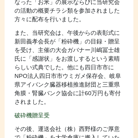
なった「お米」の展示ならびに当研究会
の活動の概要チラシ類を参加されました
方々に配布を行いました。
また、当研究会は、午後からの表彰式に
新田義孝会長が「粉砕機」の目録・贈呈
を受け、主催の大会ガバナー川嶋冨士雄
氏に「感謝状」をお渡しするという素晴
らしい式典でした。他にも四日市市に
NPO法人四日市市ウミガメ保存会、岐阜
県アイバンク臓器移植推進財団と三重県
角膜・腎臓バンク協会に計60万円も寄付
されました。
破砕機贈呈受
その後、運送会社（株）西野様のご厚意
で「粉砕機」を大学倉庫に搬入していた