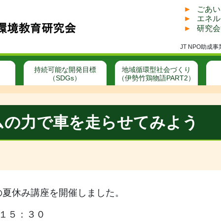
ごあい
エネル
研究会
JT NPO助
持続可能な開発目標
地域循環型社会づくり
（SDGs）
（伊勢竹鶏物語PART2）
ムの力で車を走らせてみよう
の夏休み講座を開催しました。
１５：３０