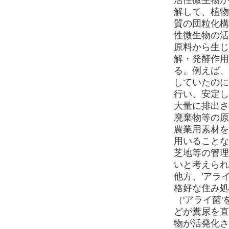
解して、植物
質の団粒化構
性微生物の活
原料から生じ
解・発酵作用
る。例えば、
していたのに
行い、安定し
大量に排出さ
廃棄物等の原
農業用素材を
用いることな
芝地等の管理
いと考えられ
他方、'アラ
格好な住み処
（'アライ菌
どが糞尿を直
物が活発化さ