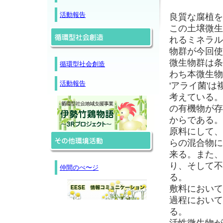
活動報告
良質な腐植を
この土壌微生
れるミネラル
物群が今回使
微生物群は条
循環型社会創造
わち本微生物
活動報告
'アライ菌'
考えている。
の有機物が存
からである。
原料にして、
らの混合物に
来る。また、
り、そして不
仲間のぺ〜ジ
る。
敷料において
過程において
る。
活性微生物が